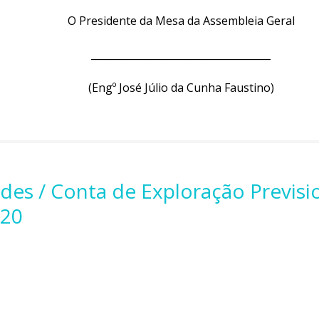
O Presidente da Mesa da Assembleia Geral
____________________________________
(Engº José Júlio da Cunha Faustino)
ades / Conta de Exploração Previs
020