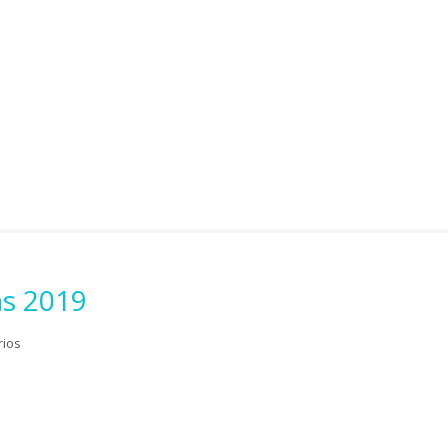
as 2019
rios