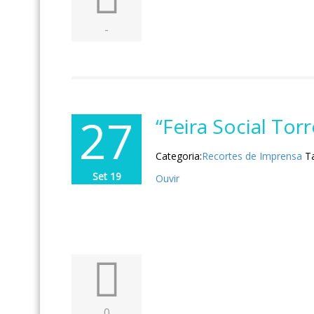
-
27
“Feira Social To
Categoria:
Recortes de Imprensa
T
Set 19
Ouvir
0