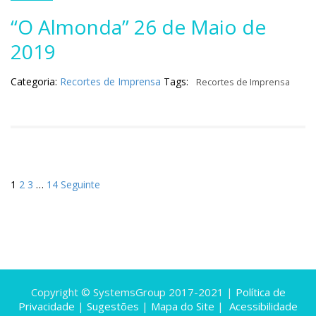
“O Almonda” 26 de Maio de
2019
Categoria:
Recortes de Imprensa
Tags:
Recortes de Imprensa
Navegação
1
2
3
…
14
Seguinte
de
artigos
Copyright © SystemsGroup 2017-2021 |
Política de
Privacidade
|
Sugestões
|
Mapa do Site
|
Acessibilidade