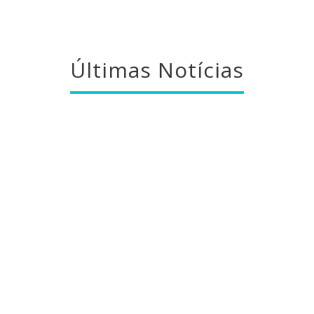
Últimas Notícias
Relatório e Contas 2025
Ouvir
...
Filomena Sacramento
21 Mai , 2026