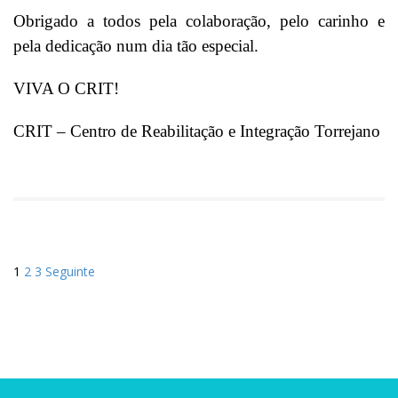
Obrigado a todos pela colaboração, pelo carinho e
pela dedicação num dia tão especial.
VIVA O CRIT!
CRIT – Centro de Reabilitação e Integração Torrejano
Navegação
1
2
3
Seguinte
de
artigos