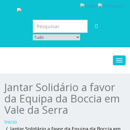
Toggl
navig
Jantar Solidário a favor
da Equipa da Boccia em
Vale da Serra
Inicio
Jantar Solidário a favor da Equipa da Boccia em