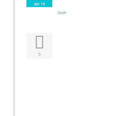
Abr 19
Ouvir
0