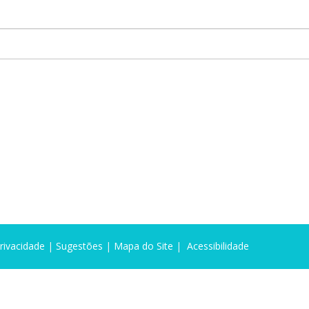
Privacidade
|
Sugestões
|
Mapa do Site
|
Acessibilidade