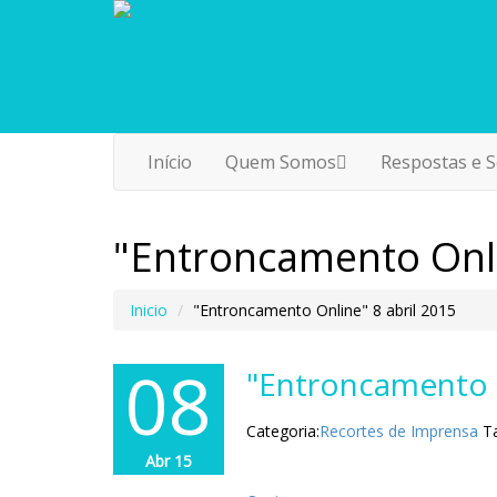
Início
Quem Somos
Respostas e S
"Entroncamento Onli
Inicio
"Entroncamento Online" 8 abril 2015
08
"Entroncamento O
Categoria:
Recortes de Imprensa
T
Abr 15