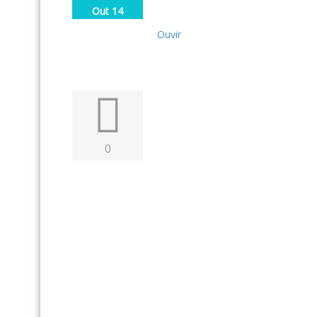
Out 14
Ouvir
0