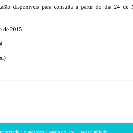
arão disponíveis para consulta a partir do dia 24 de 
ro de 2015
l
eu)
Privacidade
|
Sugestões
|
Mapa do Site
|
Acessibilidade