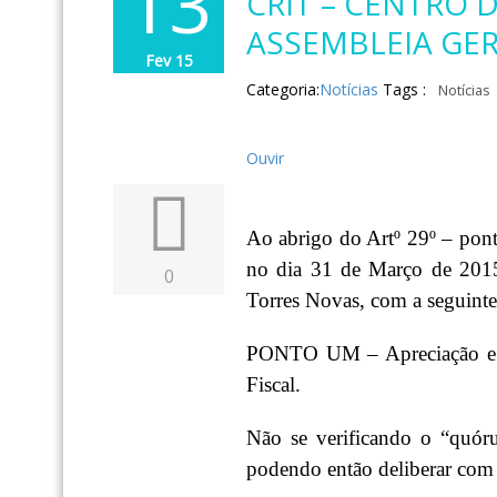
13
CRIT – CENTRO 
ASSEMBLEIA GER
Fev 15
Categoria:
Notícias
Tags :
Notícias
Ouvir
Ao abrigo do Artº 29º – pont
no dia 31 de Março de 2015
0
Torres Novas, com a seguinte
PONTO UM – Apreciação e Vo
Fiscal.
Não se verificando o “quór
podendo então deliberar com