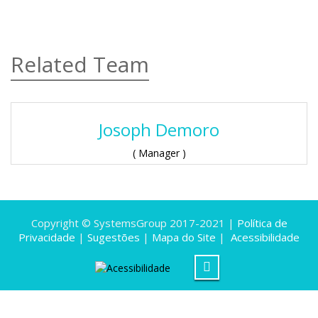
Related Team
Josoph Demoro
( Manager )
Copyright © SystemsGroup 2017-2021 |
Política de
Privacidade
|
Sugestões
|
Mapa do Site
|
Acessibilidade